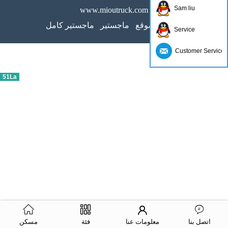
Sam liu
www.mioutruck.com
خريطة الموقع
ماجستير
ماجستير كامل
Service
Customer Service
51La
اتصل بنا
معلومات عنا
فئة
مسكن