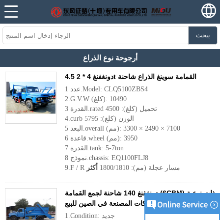
يبحث
أرجوحة نوع الذراع
دونغفنغ 4 * 2 4.5t القمامة سوينغ الذراع شاحنة
عدد 1.Model: CLQ5100ZBS4
2.G.V.W (كلغ): 10490
القدرة 3.rated تحميل (كلغ): 4500
4.curb الوزن (كلغ): 5795
البعد 5.overall (مم): 7100 × 2490 × 3300
قاعدة 6.wheel (مم): 3950
القدرة 7.tank: 5-7ton
نموذج 8.chassis: EQ1100FLJ8
9.F / R مسار عجلة (مم): 1800/1810
أكثر
دونغفنغ 140 شاحنة لجمع القمامة (6CBM) ذات نوعية
جيدة الشركات المصنعة في الصين للبيع
1.Condition: جديد