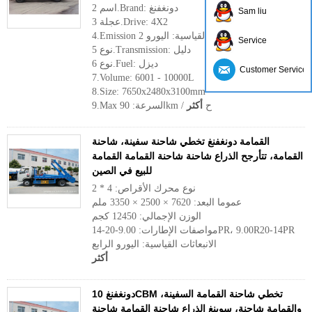
اسم 2.Brand: دونغفنغ
Sam liu
عجلة 3.Drive: 4X2
4.Emission القياسية: اليورو 2
Service
نوع 5.Transmission: دليل
نوع 6.Fuel: ديزل
Customer Service
7.Volume: 6001 - 10000L
8.Size: 7650x2480x3100mm
9.Max السرعة: 90km / ح
أكثر
القمامة دونغفنغ تخطي شاحنة سفينة، شاحنة
القمامة، تتأرجح الذراع شاحنة شاحنة القمامة القمامة
للبيع في الصين
نوع محرك الأقراص: 4 * 2
عموما البعد: 7620 × 2500 × 3350 ملم
الوزن الإجمالي: 12450 كجم
مواصفات الإطارات: 9.00-20-14PR، 9.00R20-14PR
الانبعاثات القياسية: اليورو الرابع
أكثر
دونغفنغ 10CBM تخطي شاحنة القمامة السفينة،
والقمامة شاحنة، سوينغ الذراع شاحنة القمامة شاحنة