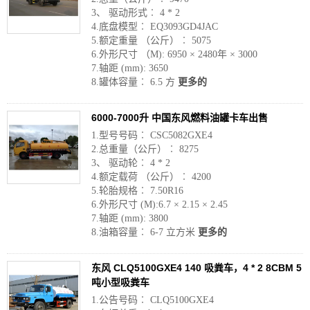
3、 驱动形式︰ 4 * 2
4.底盘模型︰ EQ3093GD4JAC
5.额定重量 （公斤）︰ 5075
6.外形尺寸 （M): 6950 × 2480年 × 3000
7.轴距 (mm): 3650
8.罐体容量︰ 6.5 方
更多的
6000-7000升 中国东风燃料油罐卡车出售
1.型号号码︰ CSC5082GXE4
2.总重量（公斤）︰ 8275
3、 驱动轮︰ 4 * 2
4.额定载荷 （公斤）︰ 4200
5.轮胎规格︰ 7.50R16
6.外形尺寸 (M):6.7 × 2.15 × 2.45
7.轴距 (mm): 3800
8.油箱容量︰ 6-7 立方米
更多的
东风 CLQ5100GXE4 140 吸粪车，4 * 2 8CBM 5
吨小型吸粪车
1.公告号码︰ CLQ5100GXE4