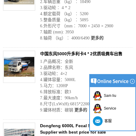
2.车辆总重 （kg）︰ 10490
3.驱动轮︰ 4 * 2
4.额定载荷 （kg）︰ 5200
5.整备质量 （kg）︰ 5095
6.外形尺寸 （mm︰ 7000 × 2450 × 2900
7.轴距 (mm): 3950
8.轴荷 （kg）︰ 4000/6490
更多的
中国东风5000升多利卡4 * 2优质吸粪车出售
1.产品概况：全新
2.品牌名称：东风
3.驱动轮：4×2
4.罐体容量：5000L
5.马力：120HP
6.排放标准：欧3
Sam liu
7.最大速度：90km/h
8.尺寸(LxWxH):6815*2200*2800mm
Service
9.罐体材质：碳钢
更多的
客服
Dongfeng 6000L Fecal Suction Truck China
Supplier with best price for sale