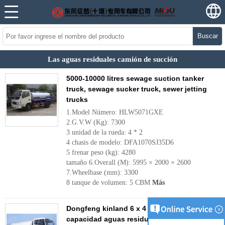
Buscar
Las aguas residuales camión de succión
5000-10000 litres sewage suction tanker
truck, sewage sucker truck, sewer jetting
trucks
1.Model Número: HLW5071GXE
2.G.V.W (Kg): 7300
3 unidad de la rueda: 4 * 2
4 chasis de modelo: DFA1070SJ35D6
5 frenar peso (kg): 4280
tamaño 6.Overall (M): 5995 × 2000 × 2600
7.Wheelbase (mm): 3300
8 tanque de volumen: 5 CBM
Más
Dongfeng kinland 6 x 4 tipo 16 m³ volumen
capacidad aguas residuales succión camión