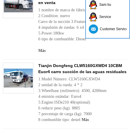
en venta
Sam liu
1 nombre de marca de fábrica: Dongfeng
2.Condition: nuevo
Service
Carro de la succión 3.Feature:Sewage
4 impulsión de ruedas: 6 x4
Customer Service
5.Power:180kw
6 tipo de combustible: Diesel
Más
Tianjin Dongfeng CLW5160GXWD4 10CBM
Euor4 carro succión de las aguas residuales
1.Model Número: CLW5160GXWD4
2 unidad de la rueda: 4 * 2
3.Wheelbase (milímetro): 4500, 4200mm
4 emisión estándar: Euro4
5.Engine:ISDe210 40(optional)
6 reducir peso (kg): 8805
7 porcentaje de carga (kg): 7000
8 combustible tipo: desiel
Más