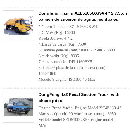
Dongfeng Tianjin XZL5165GXW4 4 * 2 7.5ton
camión de succión de aguas residuales
Número 1.model: XZL5165GXW4
2.G.V.W (Kg): 16000
Rueda 3.drive: 4 * 2
4.Larga de carga (Kg): 7500
5.Tamaño general (mm): 8400 × 2500 × 3300
6.curb weiht (Kg): 8305
7.chassis modelo: DFL1160BX5
8. frente / pista de la rueda trasera (mm):
1880/1860
Modelo 9.engine: ISB180 40
Más
DongFeng 4x2 Fecal Suction Truck with
cheap price
Engine Brand:Yuchai Engine Model:YC4E160-42
Max speed(km/h):90 wheel base（mm）:3950
Vehicle model SZD5100GXE4 engine model ...
Más