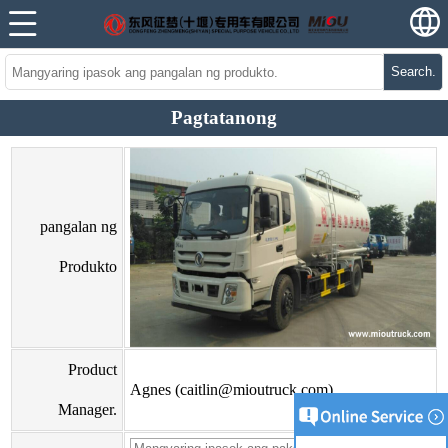
Search.
Pagtatanong
pangalan ng
Produkto
Product
Agnes (caitlin@mioutruck.com)
Manager.