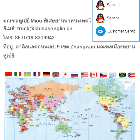
Sam liu
Service
มณฑลหูเป่ย์ Miou พิเศษยานพาหนะเทคโนโลยี Co., ltd
อีเมล์: truck@chinasonglin.cn
Customer Service
โทร: 86-0719-8319942
ที่อยู่: คาดิลแลคถนนเลข 9 เขต Zhangwan มณฑลเมืองหยาน
หูเป่ย์