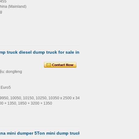
5455
China (Mainland)
ng
 truck diesel dump truck for sale in
iệu: dongfeng
: Euro5
c: 9950, 10050, 10150, 10250, 10350 x 2500 x 3450
400 + 1350, 1850 + 3200 + 1350
ina mini dumper 5Ton mini dump truck