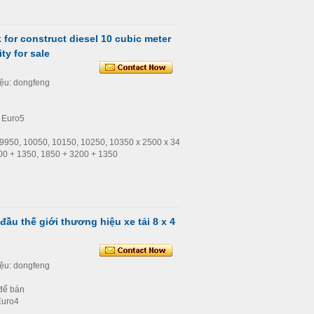
for construct diesel 10 cubic meter
ty for sale
iệu: dongfeng
: Euro5
c: 9950, 10050, 10150, 10250, 10350 x 2500 x 3450
400 + 1350, 1850 + 3200 + 1350
ầu thế giới thương hiệu xe tải 8 x 4
iệu: dongfeng
 để bán
 Euro4