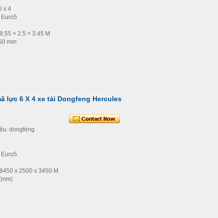
6 x 4
: Euro5
 9,55 × 2.5 × 3.45 M
350 mm
mã lực 6 X 4 xe tải Dongfeng Hercules
iệu: dongfeng
: Euro5
: 8450 x 2500 x 3450 M
0(mm)