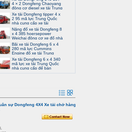
4 × 2 Dongfeng Chaoyang
động cơ diesel xe tải Trung
Quốc nhà cung cấp
Xe tải Dongfeng tipper 4 x
2 95 mã lực Trung Quốc
nhà cung cấp xe tải
Dongfeng Chaoyang động
Nặng đổ xe tải Dongfeng 8
cơ diesel
x 4 385 hoersepower
Weichai động cơ xe đổ nhà
cung cấp cằm
Bãi xe tải Dongfeng 6 x 4
280 mã lực Cummins
Engine đổ xe tải Trung
Quốc nhà cung cấp
Xe tải Dongfeng 6 x 4 340
mã lực xe tải Trung Quốc
nhà cung cấp để bán
quân sự Dongfeng 4X4 Xe tải chở hàng
4L