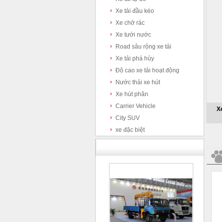
Xe tải đầu kéo
Xe chở rác
Xe tưới nước
Road sâu rộng xe tải
Xe tải phá hủy
Độ cao xe tải hoạt động
Nước thải xe hút
Xe hút phân
Carrier Vehicle
City SUV
xe đặc biệt