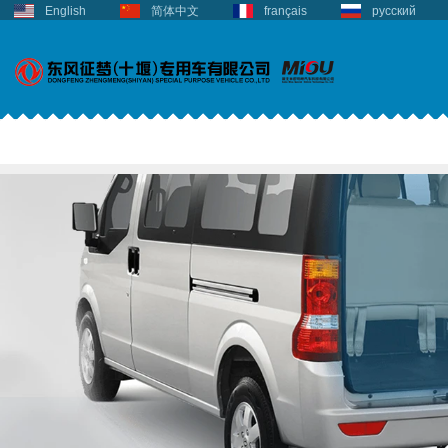
English
简体中文
français
русский