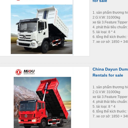
for sale
1. sản phẩm thương h
2.G.V.W: 31000kg
xe tải 3.Feature:Tipper
4. phát thải tiêu chuẩn
5. lái loại: 8 * 4
6. tổng thể kích thướ
7. xe cơ sở: 1850 + 3
China Dayun Dump
Rentals for sale
1. sản phẩm thương h
2.G.V.W: 31000kg
xe tải 3.Feature:Tipper
4. phát thải tiêu chuẩn
5. lái loại: 8 * 4
6. tổng thể kích thướ
7. xe cơ sở: 1850 + 3