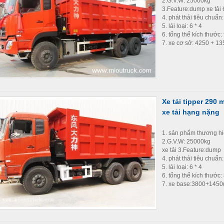
2.G.V.W: 25000kg
3.Feature:dump xe tải 
4. phát thải tiêu chuẩn
5. lái loại: 6 * 4
6. tổng thể kích thước:
7. xe cơ sở: 4250 + 1
Xe tải tipper 290 
xe tải hạng nặng
1. sản phẩm thương h
2.G.V.W: 25000kg
xe tải 3.Feature:dump
4. phát thải tiêu chuẩn
5. lái loại: 6 * 4
6. tổng thể kích thước
7. xe base:3800+145