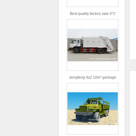
Best quality factory sale 4*2
156hp road rescue vehicle
dongfeng 4x2 10m³ garbage
truck