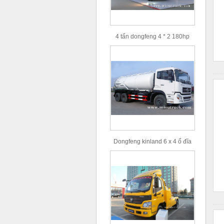
4 tấn dongfeng 4 * 2 180hp
Euro3 thẳng cánh tay xe tải
cẩu
Dongfeng kinland 6 x 4 ổ đĩa
loại 16 m³ khối lượng sức chứa
nước thải hút xe tải bán