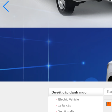
Tra
Duyệt các danh mục
Electric Vehicle
1
xe tải cẩu
Xe tải tự đổ