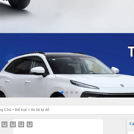
ng Chủ
>
thể loại
>
Xe tải tự đổ
Cá
2
3
4
5