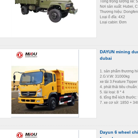
Tổng trọng lượng xe: 
Nơi sản xuất: Hubei, 
Thương hiệu: Dongfe
Loại ổ đĩa: 4X2
Loại cabin: Đơn
DAYUN mining dump
dubai
1. sản phẩm thương h
2.G.V.W: 31000kg
xe tải 3.Feature:Tipper
4. phát thải tiêu chuẩn
5. lái loại: 8 * 4
6. tổng thể kích thướ
7. xe cơ sở: 1850 + 3
Dayun 6 wheel ch