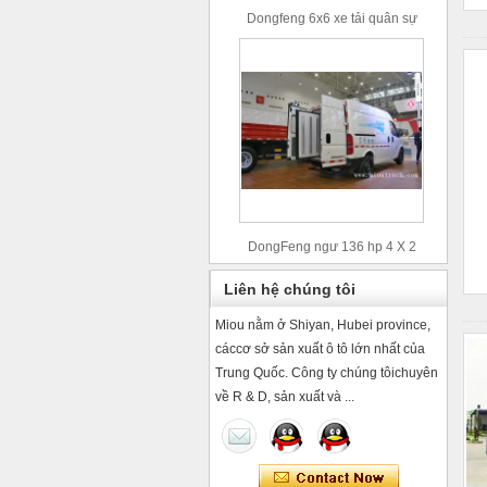
Dongfeng 6x6 xe tải quân sự
off-road
DongFeng ngư 136 hp 4 X 2
trong tủ lạnh xe tải
Liên hệ chúng tôi
Miou nằm ở Shiyan, Hubei province,
cáccơ sở sản xuất ô tô lớn nhất của
Trung Quốc. Công ty chúng tôichuyên
về R & D, sản xuất và ...