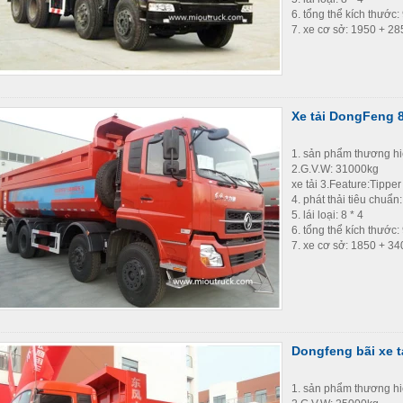
6. tổng thể kích thước
7. xe cơ sở: 1950 + 2
Xe tải DongFeng 8 
1. sản phẩm thương h
2.G.V.W: 31000kg
xe tải 3.Feature:Tipper
4. phát thải tiêu chuẩn
5. lái loại: 8 * 4
6. tổng thể kích thướ
7. xe cơ sở: 1850 + 3
Dongfeng bãi xe tả
1. sản phẩm thương h