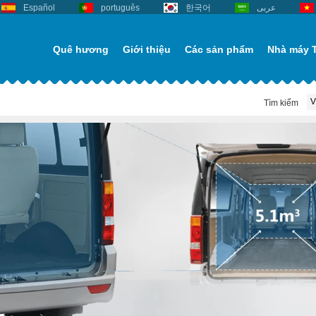
Español
português
한국어
عربى
Quê hương
Giới thiệu
Các sản phẩm
Nhà máy 
Tìm kiếm