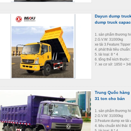
Dayun dump truck 
dump truck capaci
1. sản phẩm thương h
2.G.V.W: 31000kg
xe tải 3.Feature:Tipper
4. phát thải tiêu chuẩn
5. lái loại: 8 * 4
6. tổng thể kích thướ
7. xe cơ sở: 1850 + 3
Trung Quốc hàng đ
31 ton cho bán
1. sản phẩm thương h
2.G.V.W: 31000kg
3.Feature:dump xe tải
4. tiêu chuẩn khí thải:
5. lái loại: 8 * 4