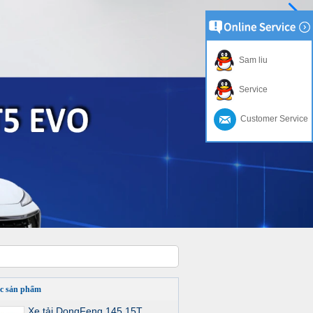
Sam liu
Service
Customer Service
c sản phẩm
Xe tải DongFeng 145 15T