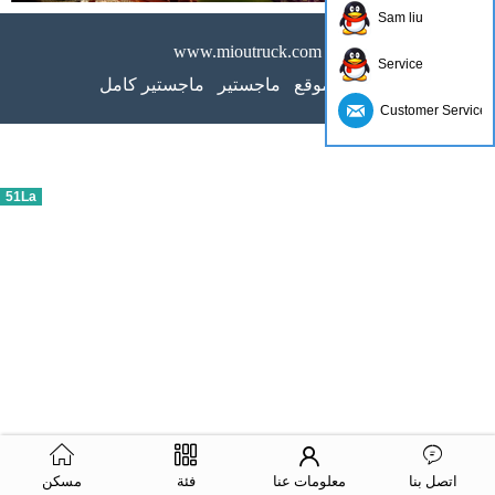
Sam liu
www.mioutruck.com
Service
خريطة الموقع
ماجستير
ماجستير كامل
Customer Service
51La
اتصل بنا
معلومات عنا
فئة
مسكن