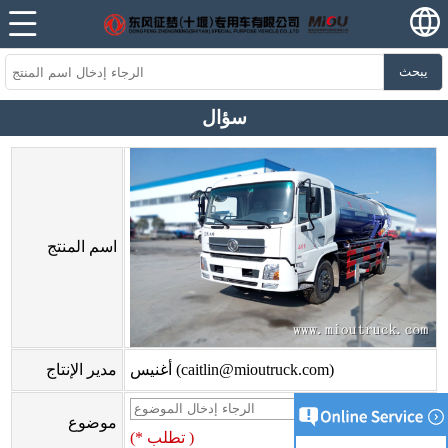
يبحث
سؤال
اسم المنتج
أغنيس (caitlin@mioutruck.com)
مدير الإنتاج
موضوع
(* تطلب )