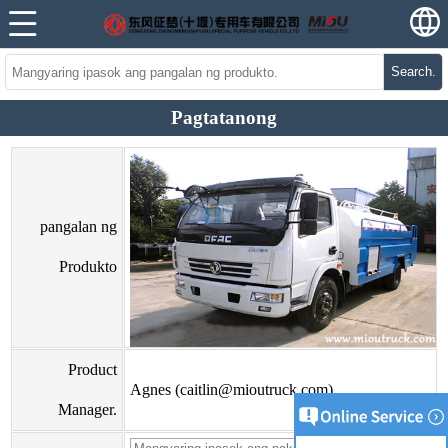
Search.
Pagtatanong
pangalan ng
Produkto
Product
Agnes (caitlin@mioutruck.com)
Manager.