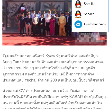
Sam liu
Service
Customer Servic
รัฐมนตรีขนส่งทะเลนิลาร์ Kyaw รัฐมนตรีพันปลอดภัยดีบุก
Aung Tun ประธานาธิบดีของพม่ารถยนต์อุตสาหกรรมสมาคม
U เกาะเกาะ Naing และเจ้าหน้าที่ของรัฐอื่น ๆ และลูกค้า
อุตสาหกรรม สองตัวแทนจำหน่าย เฟทีมการตลาดต่าง
ประเทศ และ Yuchai จำนวน 200 คนเห็นขณะนี้ประวัติศาสตร์
หัวของเฟ CV ต่างประเทศตลาดกรมจ้วง Yuxian กล่าวคำ
ปราศรัยในพิธีเปิด เขายินดีเปิดสาขาเฟชู KABAR ย่างกุ้งเปิดทุก
คน ตอนนี้ พวกเขาทั้งหมดชุดผลิตภัณฑ์สำหรับตลาดพม่า ใน
อนาคต เฟจะยังทำให้ความพยายามในการขายสินค้า บริการ