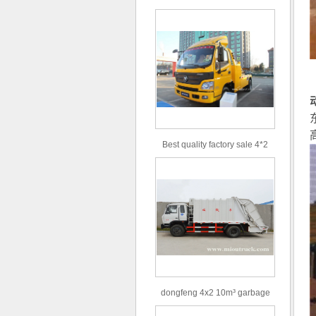
体积容量吸污车出售
Best quality factory sale 4*2
156hp road rescue vehicle
dongfeng 4x2 10m³ garbage
truck