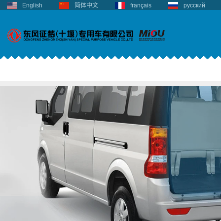
English
简体中文
français
русский