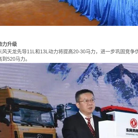
动力升级
东风天龙先导11L和13L动力将提高20-30马力，进一步巩固竞
高到520马力。