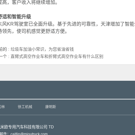
提高，客户收入将继续增加。
舒适和智能升级
东风KR驾驶室已全面升级。基于先进的可靠性，天津增加了智
持领先，使司机感觉更舒适方便。
前的 :
垃圾车加油小常识，为您省油省钱
一个 :
直臂式高空作业车和折臂式高空作业车有什么区别
松林
徐工机械
康明斯
北米欧专用汽车科技有限公司
TD
件：caitlin@mioutruck.com