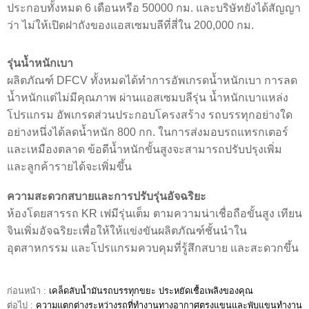
ประกอบทั้งหมด 6 เดือนหรือ 50000 กม. และบริษัทยังได้สัญญา
ว่า ไม่ให้เปิดฝาถังของแอสเซมบลีที่สี่ใน 200,000 กม.
รุ่นน้ำหนักเบา
ผลิตภัณฑ์ DFCV ทั้งหมดได้ทำการอัพเกรดน้ำหนักเบา การลด
น้ำหนักแต่ไม่มีคุณภาพ ผ่านแอสเซมบลีรุ่น น้ำหนักเบาแหล่ง
โปรแกรม อัพเกรดส่วนประกอบโครงสร้าง รถบรรทุกอย่างใด
อย่างหนึ่งได้ลดน้ำหนัก 800 กก. ในการส่งมอบรถแทรกเตอร์
และเหมืองตลาด ข้อดีน้ำหนักขั้นสูงจะสามารถปรับปรุงเพิ่ม
และลูกค้ารายได้จะเพิ่มขึ้น
ความสะดวกสบายและการปรับรุ่นอัจฉริยะ
ห้องโดยสารรถ KR เฟมีรุ่นเต็ม ตามความน่าเชื่อถือขั้นสูง เทียน
จินเพิ่มอัจฉริยะเพื่อให้ให้แข่งขันผลิตภัณฑ์ชั้นนำใน
อุตสาหกรรม และโปรแกรมควบคุมที่รู้สึกสบาย และสะดวกขึ้น
ก่อนหน้า :
เคล็ดลับน้ำมันรถบรรทุกขยะ ประหยัดเชื้อเพลิงของคุณ
ต่อไป :
ความแตกต่างระหว่างรถที่ทำงานทางอากาศตรงแขนและพับแขนทำงาน