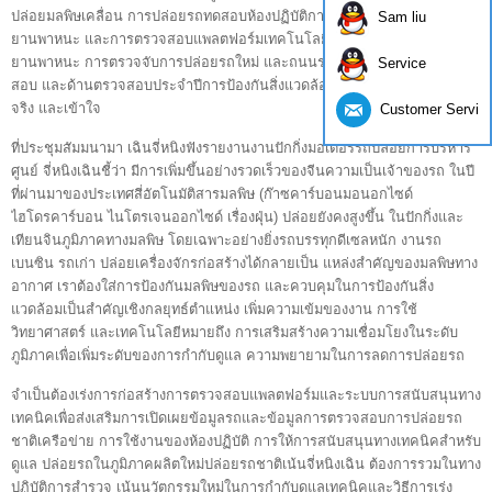
ปล่อยมลพิษเคลื่อน การปล่อยรถทดสอบห้องปฏิบัติการ ในการบริหารจัดการ
Sam liu
ยานพาหนะ และการตรวจสอบแพลตฟอร์มเทคโนโลยีการควบคุมมลพิษของ
ยานพาหนะ การตรวจจับการปล่อยรถใหม่ และถนนระยะไกลตรวจจับตรวจ
Service
สอบ และด้านตรวจสอบประจำปีการป้องกันสิ่งแวดล้อม และอื่น ๆ ตรวจสอบ
จริง และเข้าใจ
Customer Servic
ที่ประชุมสัมมนามา เฉินจี่หนิงฟังรายงานงานปักกิ่งมอเตอร์รถปล่อยการบริหาร
ศูนย์ จี่หนิงเฉินชี้ว่า มีการเพิ่มขึ้นอย่างรวดเร็วของจีนความเป็นเจ้าของรถ ในปี
ที่ผ่านมาของประเทศสี่อัตโนมัติสารมลพิษ (ก๊าซคาร์บอนมอนอกไซด์
ไฮโดรคาร์บอน ไนโตรเจนออกไซด์ เรื่องฝุ่น) ปล่อยยังคงสูงขึ้น ในปักกิ่งและ
เทียนจินภูมิภาคทางมลพิษ โดยเฉพาะอย่างยิ่งรถบรรทุกดีเซลหนัก งานรถ
เบนซิน รถเก่า ปล่อยเครื่องจักรก่อสร้างได้กลายเป็น แหล่งสำคัญของมลพิษทาง
อากาศ เราต้องใส่การป้องกันมลพิษของรถ และควบคุมในการป้องกันสิ่ง
แวดล้อมเป็นสำคัญเชิงกลยุทธ์ตำแหน่ง เพิ่มความเข้มของงาน การใช้
วิทยาศาสตร์ และเทคโนโลยีหมายถึง การเสริมสร้างความเชื่อมโยงในระดับ
ภูมิภาคเพื่อเพิ่มระดับของการกำกับดูแล ความพยายามในการลดการปล่อยรถ
จำเป็นต้องเร่งการก่อสร้างการตรวจสอบแพลตฟอร์มและระบบการสนับสนุนทาง
เทคนิคเพื่อส่งเสริมการเปิดเผยข้อมูลรถและข้อมูลการตรวจสอบการปล่อยรถ
ชาติเครือข่าย การใช้งานของห้องปฏิบัติ การให้การสนับสนุนทางเทคนิคสำหรับ
ดูแล ปล่อยรถในภูมิภาคผลิตใหม่ปล่อยรถชาติเน้นจี่หนิงเฉิน ต้องการรวมในทาง
ปฏิบัติการสำรวจ เน้นนวัตกรรมใหม่ในการกำกับดูแลเทคนิคและวิธีการเร่ง