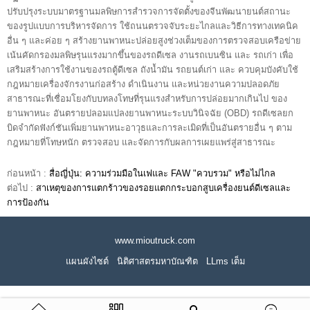
ปรับปรุงระบบมาตรฐานมลพิษการสำรวจการจัดตั้งของจีนพัฒนายนต์สถานะ
ของรูปแบบการบริหารจัดการ ใช้ถนนตรวจจับระยะไกลและวิธีการทางเทคนิค
อื่น ๆ และค่อย ๆ สร้างยานพาหนะปล่อยสูงช่วงเต็มของการตรวจสอบเครือข่าย
เน้นคัดกรองมลพิษรุนแรงมากขึ้นของรถดีเซล งานรถเบนซิน และ รถเก่า เพื่อ
เสริมสร้างการใช้งานของรถตู้ดีเซล ถังน้ำมัน รถยนต์เก่า และ ควบคุมบังคับใช้
กฎหมายเครื่องจักรงานก่อสร้าง ดำเนินงาน และหน่วยงานความปลอดภัย
สาธารณะที่เชื่อมโยงกับบทลงโทษที่รุนแรงสำหรับการปล่อยมากเกินไป ของ
ยานพาหนะ อันตรายปลอมแปลงยานพาหนะระบบวินิจฉัย (OBD) รถดีเซลยก
บิดจำกัดฟังก์ชันเพิ่มยานพาหนะอาวุธและการละเมิดที่เป็นอันตรายอื่น ๆ ตาม
กฎหมายที่โทษหนัก ตรวจสอบ และจัดการกับผลการเผยแพร่สู่สาธารณะ
ก่อนหน้า :
สื่อญี่ปุ่น: ความร่วมมือในเฟและ FAW "ควบรวม" หรือไม่ไกล
ต่อไป :
สาเหตุของการแตกร้าวของรอยแตกกระบอกสูบเครื่องยนต์ดีเซลและ
การป้องกัน
www.mioutruck.com
แผนผังไซต์
นิติศาสตรมหาบัณฑิต
LLms เต็ม