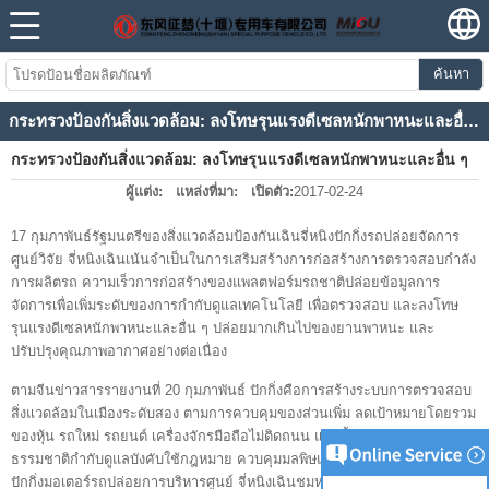
ค้นหา
กระทรวงป้องกันสิ่งแวดล้อม: ลงโทษรุนแรงดีเซลหนักพาหนะและอื่น ๆ emis มากเกินไป
กระทรวงป้องกันสิ่งแวดล้อม: ลงโทษรุนแรงดีเซลหนักพาหนะและอื่น ๆ
ผู้แต่ง:
แหล่งที่มา:
เปิดตัว:
2017-02-24
emis มากเกินไป
17 กุมภาพันธ์รัฐมนตรีของสิ่งแวดล้อมป้องกันเฉินจี่หนิงปักกิ่งรถปล่อยจัดการ
ศูนย์วิจัย จี่หนิงเฉินเน้นจำเป็นในการเสริมสร้างการก่อสร้างการตรวจสอบกำลัง
การผลิตรถ ความเร็วการก่อสร้างของแพลตฟอร์มรถชาติปล่อยข้อมูลการ
จัดการเพื่อเพิ่มระดับของการกำกับดูแลเทคโนโลยี เพื่อตรวจสอบ และลงโทษ
รุนแรงดีเซลหนักพาหนะและอื่น ๆ ปล่อยมากเกินไปของยานพาหนะ และ
ปรับปรุงคุณภาพอากาศอย่างต่อเนื่อง
ตามจีนข่าวสารรายงานที่ 20 กุมภาพันธ์ ปักกิ่งคือการสร้างระบบการตรวจสอบ
สิ่งแวดล้อมในเมืองระดับสอง ตามการควบคุมของส่วนเพิ่ม ลดเป้าหมายโดยรวม
ของหุ้น รถใหม่ รถยนต์ เครื่องจักรมือถือไม่ติดถนน และน้ำมัน และก๊าซ
ธรรมชาติกำกับดูแลบังคับใช้กฎหมาย ควบคุมมลพิษแหล่งมือถือทุกรอบ ใน
ปักกิ่งมอเตอร์รถปล่อยการบริหารศูนย์ จี่หนิงเฉินชมหอนิทรรศการควบคุมการ